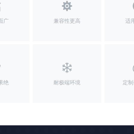
面广
兼容性更高
适
果绝
耐极端环境
定制