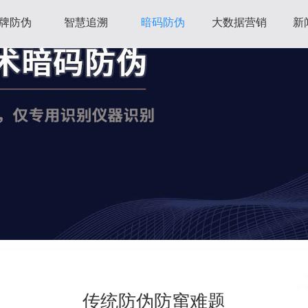
牌防伪
智慧追溯
暗码防伪
大数据营销
新
传统防伪防窜难题