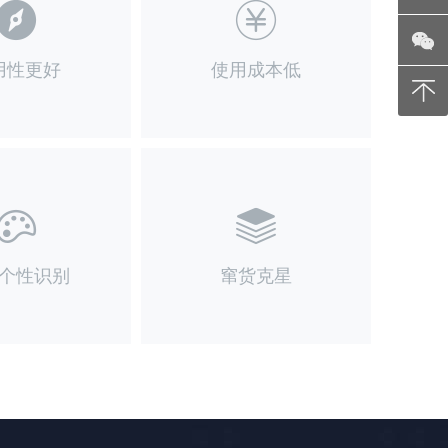
用性更好
使用成本低
个性识别
窜货克星